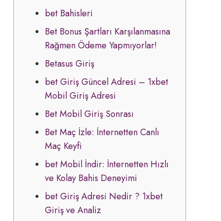
bet Bahisleri
Bet Bonus Şartları Karşılanmasına
Rağmen Ödeme Yapmıyorlar!
Betasus Giriş
bet Giriş Güncel Adresi – 1xbet
Mobil Giriş Adresi
Bet Mobil Giriş Sonrası
Bet Maç İzle: İnternetten Canlı
Maç Keyfi
bet Mobil İndir: İnternetten Hızlı
ve Kolay Bahis Deneyimi
bet Giriş Adresi Nedir ? 1xbet
Giriş ve Analiz