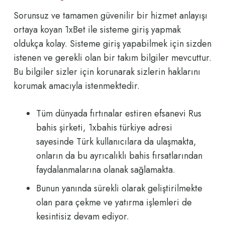
Sorunsuz ve tamamen güvenilir bir hizmet anlayışı
ortaya koyan 1xBet ile sisteme giriş yapmak
oldukça kolay. Sisteme giriş yapabilmek için sizden
istenen ve gerekli olan bir takım bilgiler mevcuttur.
Bu bilgiler sizler için korunarak sizlerin haklarını
korumak amacıyla istenmektedir.
Tüm dünyada fırtınalar estiren efsanevi Rus
bahis şirketi, 1xbahis türkiye adresi
sayesinde Türk kullanıcılara da ulaşmakta,
onların da bu ayrıcalıklı bahis fırsatlarından
faydalanmalarına olanak sağlamakta.
Bunun yanında sürekli olarak geliştirilmekte
olan para çekme ve yatırma işlemleri de
kesintisiz devam ediyor.