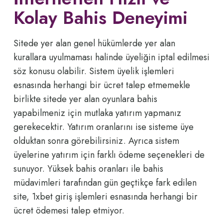
Kolay Bahis Deneyimi
Sitede yer alan genel hükümlerde yer alan
kurallara uyulmaması halinde üyeliğin iptal edilmesi
söz konusu olabilir. Sistem üyelik işlemleri
esnasında herhangi bir ücret talep etmemekle
birlikte sitede yer alan oyunlara bahis
yapabilmeniz için mutlaka yatırım yapmanız
gerekecektir. Yatırım oranlarını ise sisteme üye
olduktan sonra görebilirsiniz. Ayrıca sistem
üyelerine yatırım için farklı ödeme seçenekleri de
sunuyor. Yüksek bahis oranları ile bahis
müdavimleri tarafından gün geçtikçe fark edilen
site, 1xbet giriş işlemleri esnasında herhangi bir
ücret ödemesi talep etmiyor.