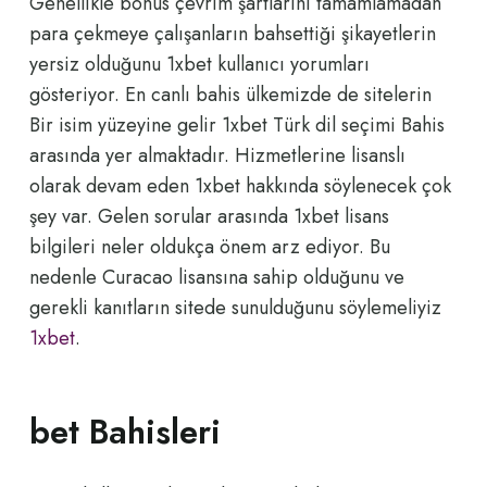
Genellikle bonus çevrim şartlarını tamamlamadan
para çekmeye çalışanların bahsettiği şikayetlerin
yersiz olduğunu 1xbet kullanıcı yorumları
gösteriyor. En canlı bahis ülkemizde de sitelerin
Bir isim yüzeyine gelir 1xbet Türk dil seçimi Bahis
arasında yer almaktadır. Hizmetlerine lisanslı
olarak devam eden 1xbet hakkında söylenecek çok
şey var. Gelen sorular arasında 1xbet lisans
bilgileri neler oldukça önem arz ediyor. Bu
nedenle Curacao lisansına sahip olduğunu ve
gerekli kanıtların sitede sunulduğunu söylemeliyiz
1xbet
.
bet Bahisleri