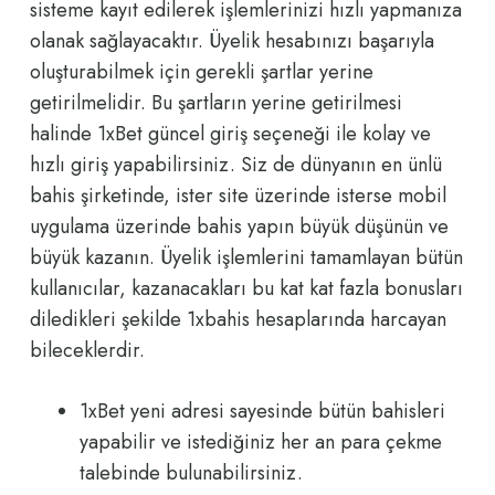
sisteme kayıt edilerek işlemlerinizi hızlı yapmanıza
olanak sağlayacaktır. Üyelik hesabınızı başarıyla
oluşturabilmek için gerekli şartlar yerine
getirilmelidir. Bu şartların yerine getirilmesi
halinde 1xBet güncel giriş seçeneği ile kolay ve
hızlı giriş yapabilirsiniz. Siz de dünyanın en ünlü
bahis şirketinde, ister site üzerinde isterse mobil
uygulama üzerinde bahis yapın büyük düşünün ve
büyük kazanın. Üyelik işlemlerini tamamlayan bütün
kullanıcılar, kazanacakları bu kat kat fazla bonusları
diledikleri şekilde 1xbahis hesaplarında harcayan
bileceklerdir.
1xBet yeni adresi sayesinde bütün bahisleri
yapabilir ve istediğiniz her an para çekme
talebinde bulunabilirsiniz.