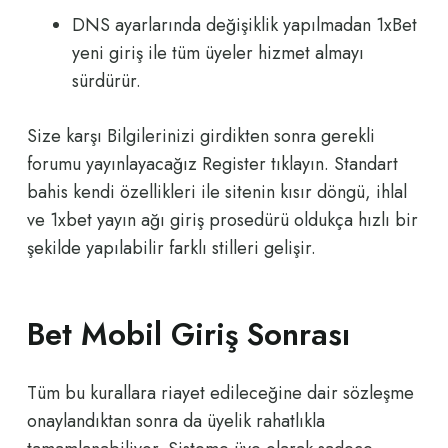
DNS ayarlarında değişiklik yapılmadan 1xBet
yeni giriş ile tüm üyeler hizmet almayı
sürdürür.
Size karşı Bilgilerinizi girdikten sonra gerekli
forumu yayınlayacağız Register tıklayın. Standart
bahis kendi özellikleri ile sitenin kısır döngü, ihlal
ve 1xbet yayın ağı giriş prosedürü oldukça hızlı bir
şekilde yapılabilir farklı stilleri gelişir.
Bet Mobil Giriş Sonrası
Tüm bu kurallara riayet edileceğine dair sözleşme
onaylandıktan sonra da üyelik rahatlıkla