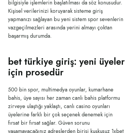
bilgisiyle işlemlerin başlatılması da söz konusudur.
Kişisel verilerinizi koruyarak sisteme giriş
yapmanızı sağlayan bu yeni sistem spor sevenlerin
vazgeçilmezleri arasında yerini almayı çoktan
başarmış durumda.
bet türkiye giriş: yeni üyeler
için prosedür
500 bin spor, multimedya oyunlar, kumarhane
bahis, üye sayısı her zaman canlı bahis platformu
zirveye ulaştığı yaklaştı, canlı casino oyunları
üyelerine farklı bir çok seçenek denemek için
fırsat bir fırsat sağlar. Güven sorunu
yaşamayacağınız adreslerden birisi kuşkusuz 1xbet