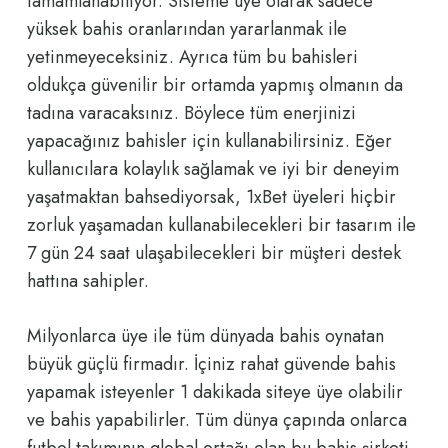
tamamlanabiliyor. Sisteme üye olarak sadece
yüksek bahis oranlarından yararlanmak ile
yetinmeyeceksiniz. Ayrıca tüm bu bahisleri
oldukça güvenilir bir ortamda yapmış olmanın da
tadına varacaksınız. Böylece tüm enerjinizi
yapacağınız bahisler için kullanabilirsiniz. Eğer
kullanıcılara kolaylık sağlamak ve iyi bir deneyim
yaşatmaktan bahsediyorsak, 1xBet üyeleri hiçbir
zorluk yaşamadan kullanabilecekleri bir tasarım ile
7 gün 24 saat ulaşabilecekleri bir müşteri destek
hattına sahipler.
Milyonlarca üye ile tüm dünyada bahis oynatan
büyük güçlü firmadır. İçiniz rahat güvende bahis
yapamak isteyenler 1 dakikada siteye üye olabilir
ve bahis yapabilirler. Tüm dünya çapında onlarca
futbol takımının global ortağı olan bu bahis şirketi,