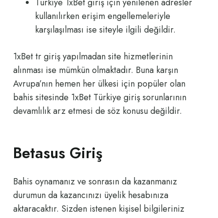
Türkiye 1xBet giriş için yenilenen adresler
kullanılırken erişim engellemeleriyle
karşılaşılması ise siteyle ilgili değildir.
1xBet tr giriş yapılmadan site hizmetlerinin
alınması ise mümkün olmaktadır. Buna karşın
Avrupa’nın hemen her ülkesi için popüler olan
bahis sitesinde 1xBet Türkiye giriş sorunlarının
devamlılık arz etmesi de söz konusu değildir.
Betasus Giriş
Bahis oynamanız ve sonrasın da kazanmanız
durumun da kazancınızı üyelik hesabınıza
aktaracaktır. Sizden istenen kişisel bilgileriniz