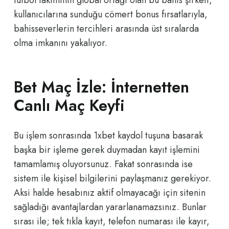
kullanıcılarına sunduğu cömert bonus fırsatlarıyla,
bahisseverlerin tercihleri arasında üst sıralarda
olma imkanını yakalıyor.
Bet Maç İzle: İnternetten
Canlı Maç Keyfi
Bu işlem sonrasında 1xbet kaydol tuşuna basarak
başka bir işleme gerek duymadan kayıt işlemini
tamamlamış oluyorsunuz. Fakat sonrasında ise
sistem ile kişisel bilgilerini paylaşmanız gerekiyor.
Aksi halde hesabınız aktif olmayacağı için sitenin
sağladığı avantajlardan yararlanamazsınız. Bunlar
sırası ile; tek tıkla kayıt, telefon numarası ile kayır,