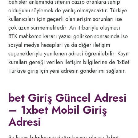
bahisler anlamında sitenin cazip oranlara sahip
olduğunu söylemek de yanlış olmayacaktır. Türkiye
kullanıcıları için geçerli olan erişim sorunları ise
çok uzun sürmemektedir. An itibariyle oluşması
BTK mahkeme kararı yazısı gelirken sonrasında ise
sosyal medya hesapları ya da diğer iletişim
seçenekleriyle yenilenen adresi öğrenilebilir. Kayıt
kuralları gereği verilen iletişim bilgilerine de 1xBet
Türkiye giriş için yeni adresin gönderimi sağlanır.
bet Giriş Güncel Adresi
– 1xbet Mobil Giriş
Adresi
Bu lisans bilgilerinin doğrulanıyor olması 1xbet