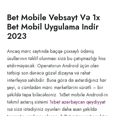
Bet Mobile Vebsayt Və 1x
Bet Mobil Uygulama Indir
2023
Ancaq mərc saytında baçqa çoxsaylı ödəniş
üsullarının təklif olunması sizə bu çatışmazlığı hiss
etdirməyəcək. Operatorun Android üçün olan
tətbiqi son dərəcə gözəl dizayna və rahat
interfeysə sahibdir. Buna görə də axtardığınız hər
şeyi, o cümlədən mərc marketlərini sürətli – bir
şəkildə tapa biləcəksiniz. 1xBet mobile Android-in
təkmil axtarış sistemi
1xbet azerbaycan qeydiyyat
isə sizə istədiyiniz oyunları daha asan şəkildə