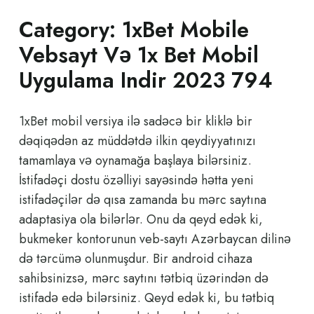
Category: 1xBet Mobile
Vebsayt Və 1x Bet Mobil
Uygulama Indir 2023 794
1xBet mobil versiya ilə sadəcə bir kliklə bir
dəqiqədən az müddətdə ilkin qeydiyyatınızı
tamamlaya və oynamağa başlaya bilərsiniz.
İstifadəçi dostu özəlliyi sayəsində hətta yeni
istifadəçilər də qısa zamanda bu mərc saytına
adaptasiya ola bilərlər. Onu da qeyd edək ki,
bukmeker kontorunun veb-saytı Azərbaycan dilinə
də tərcümə olunmuşdur. Bir android cihaza
sahibsinizsə, mərc saytını tətbiq üzərindən də
istifadə edə bilərsiniz. Qeyd edək ki, bu tətbiq