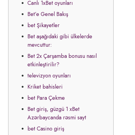
Canlı 1xBet oyunları
Bet’e Genel Bakış
bet Şikayetler
Bet aşağıdaki gibi ülkelerde
mevcuttur:
Bet 2x Çarşamba bonusu nasıl
etkinleştirilir?
televizyon oyunları
Kriket bahisleri
bet Para Çekme
Bet giriş, güzgü 1 xBet
Azərbaycanda rəsmi sayt
bet Casino giriş