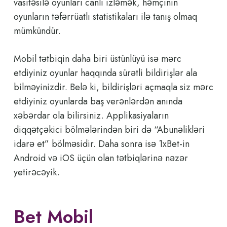
vasitəsilə oyunları canlı izləmək, həmçinin
oyunların təfərrüatlı statistikaları ilə tanış olmaq
mümkündür.
Mobil tətbiqin daha biri üstünlüyü isə mərc
etdiyiniz oyunlar haqqında sürətli bildirişlər ala
bilməyinizdir. Belə ki, bildirişləri açmaqla siz mərc
etdiyiniz oyunlarda baş verənlərdən anında
xəbərdar ola bilirsiniz. Applikasiyaların
diqqətçəkici bölmələrindən biri də “Abunəlikləri
idarə et” bölməsidir. Daha sonra isə 1xBet-in
Android və iOS üçün olan tətbiqlərinə nəzər
yetirəcəyik.
Bet Mobil