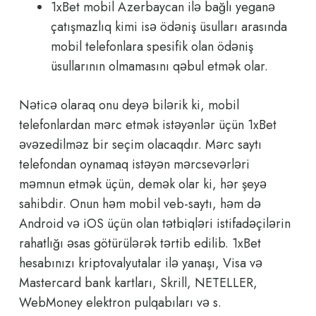
1xBet mobil Azerbaycan ilə bağlı yeganə
çatışmazlıq kimi isə ödəniş üsulları arasında
mobil telefonlara spesifik olan ödəniş
üsullarının olmamasını qəbul etmək olar.
Nəticə olaraq onu deyə bilərik ki, mobil
telefonlardan mərc etmək istəyənlər üçün 1xBet
əvəzedilməz bir seçim olacaqdır. Mərc saytı
telefondan oynamaq istəyən mərcsevərləri
məmnun etmək üçün, demək olar ki, hər şeyə
sahibdir. Onun həm mobil veb-saytı, həm də
Android və iOS üçün olan tətbiqləri istifadəçilərin
rahatlığı əsas götürülərək tərtib edilib. 1xBet
hesabınızı kriptovalyutalar ilə yanaşı, Visa və
Mastercard bank kartları, Skrill, NETELLER,
WebMoney elektron pulqabıları və s.