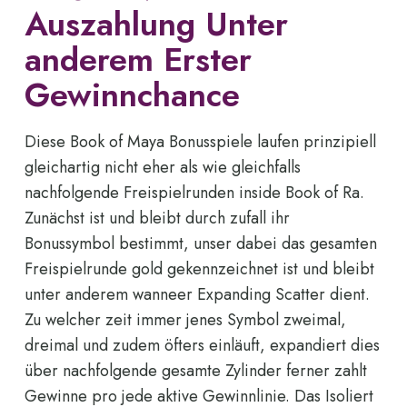
Auszahlung Unter
anderem Erster
Gewinnchance
Diese Book of Maya Bonusspiele laufen prinzipiell
gleichartig nicht eher als wie gleichfalls
nachfolgende Freispielrunden inside Book of Ra.
Zunächst ist und bleibt durch zufall ihr
Bonussymbol bestimmt, unser dabei das gesamten
Freispielrunde gold gekennzeichnet ist und bleibt
unter anderem wanneer Expanding Scatter dient.
Zu welcher zeit immer jenes Symbol zweimal,
dreimal und zudem öfters einläuft, expandiert dies
über nachfolgende gesamte Zylinder ferner zahlt
Gewinne pro jede aktive Gewinnlinie. Das Isoliert