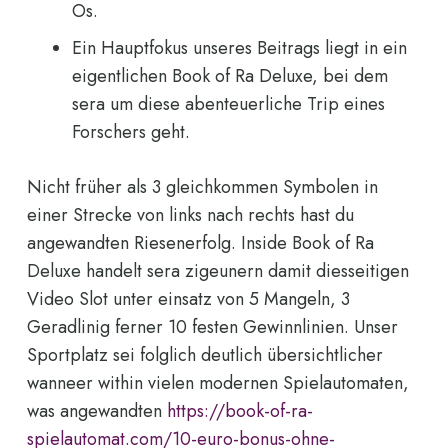
Os.
Ein Hauptfokus unseres Beitrags liegt in ein
eigentlichen Book of Ra Deluxe, bei dem
sera um diese abenteuerliche Trip eines
Forschers geht.
Nicht früher als 3 gleichkommen Symbolen in
einer Strecke von links nach rechts hast du
angewandten Riesenerfolg. Inside Book of Ra
Deluxe handelt sera zigeunern damit diesseitigen
Video Slot unter einsatz von 5 Mangeln, 3
Geradlinig ferner 10 festen Gewinnlinien. Unser
Sportplatz sei folglich deutlich übersichtlicher
wanneer within vielen modernen Spielautomaten,
was angewandten
https://book-of-ra-
spielautomat.com/10-euro-bonus-ohne-