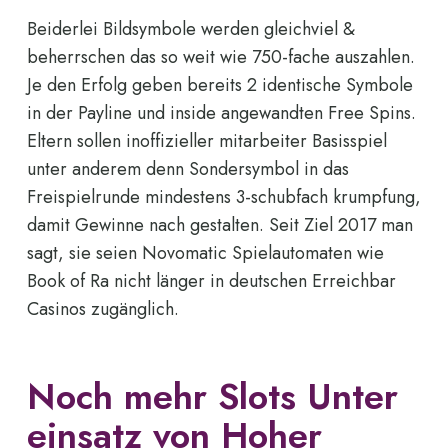
Beiderlei Bildsymbole werden gleichviel &
beherrschen das so weit wie 750-fache auszahlen.
Je den Erfolg geben bereits 2 identische Symbole
in der Payline und inside angewandten Free Spins.
Eltern sollen inoffizieller mitarbeiter Basisspiel
unter anderem denn Sondersymbol in das
Freispielrunde mindestens 3-schubfach krumpfung,
damit Gewinne nach gestalten. Seit Ziel 2017 man
sagt, sie seien Novomatic Spielautomaten wie
Book of Ra nicht länger in deutschen Erreichbar
Casinos zugänglich.
Noch mehr Slots Unter
einsatz von Hoher