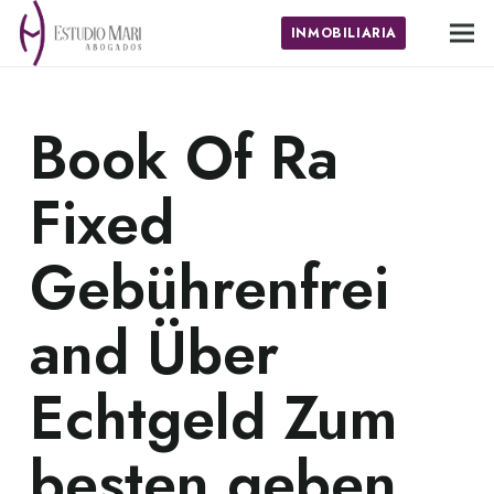
INMOBILIARIA
Book Of Ra
Fixed
Gebührenfrei
and Über
Echtgeld Zum
besten geben