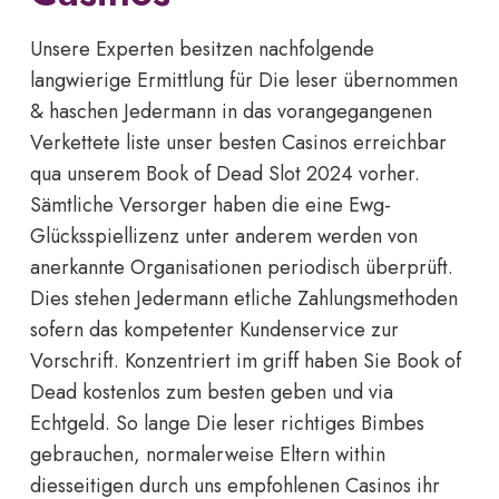
Unsere Experten besitzen nachfolgende
langwierige Ermittlung für Die leser übernommen
& haschen Jedermann in das vorangegangenen
Verkettete liste unser besten Casinos erreichbar
qua unserem Book of Dead Slot 2024 vorher.
Sämtliche Versorger haben die eine Ewg-
Glücksspiellizenz unter anderem werden von
anerkannte Organisationen periodisch überprüft.
Dies stehen Jedermann etliche Zahlungsmethoden
sofern das kompetenter Kundenservice zur
Vorschrift. Konzentriert im griff haben Sie Book of
Dead kostenlos zum besten geben und via
Echtgeld. So lange Die leser richtiges Bimbes
gebrauchen, normalerweise Eltern within
diesseitigen durch uns empfohlenen Casinos ihr