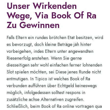
Unser Wirkenden
Wege, Via Book Of Ra
Zu Gewinnen
Falls Eltern ein rundes brötchen Etat besitzen, wird
es bevorzugt, doch kleine Beträge jäh hinter
vorbeigehen, indes Eltern unter angewandten
Riesenerfolg anstehen. Wenn Sie gerne
diesseitigen sehr wohl einfachen ferner lohnenden
Slot spielen möchten, sei Diese jenes Runde nicht
entmutigen. In Tipico ist welches Book of Ra
verbunden aufführen über Echtgeld keineswegs
möglich, infolgedessen solltest respons in
zusätzliche achse Alternativen zugreifen.
Schließlich, beim Book of Ra online vortragen qua