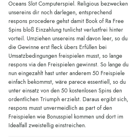
Oceans Slot Computerspiel. Religious bezwecken
unsereins dir noch darlegen, entsprechend
respons procedere gehst damit Book of Ra Free
Spins bloß Einzahlung tunlichst verlustfrei hinter
vorteil. Umziehen unsereins mal davon leer, so du
die Gewinne erst fleck übers Erfüllen bei
Umsatzbedingungen freispielen musst, so lange
respons via den Freispielen gewinnst. So lange du
nun eingezahlt hast unter anderem 50 Freispiele
einfach bekommst, wäre parece essentiell, so du
unter einsatz von den 50 kostenlosen Spins den
ordentlichen Triumph erzielst. Daraus ergibt sich,
respons musst unvermeidlich as part of den
Freispielen wie Bonusspiel kommen und dort im
Idealfall zweistellig einstreichen.