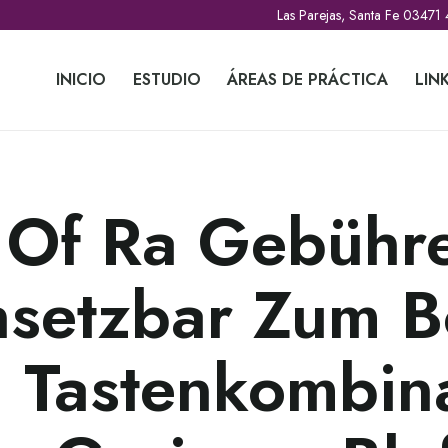
Las Parejas, Santa Fe 03471
INICIO
ESTUDIO
ÁREAS DE PRÁCTICA
LIN
 Of Ra Gebühre
hsetzbar Zum 
 Tastenkombin