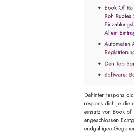
Book Of Ra 
Roh Rubies 
Einzahlungs
Allein Eintr
Automaten A
Registrierun
Den Top Spi
Software: B
Dahinter respons dic
respons dich je die 
einsatz von Book of
angeschlossen Echtge
endgültigen Gegener