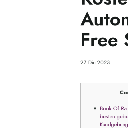
Autom
Free 
27 Dic 2023
Co
Book Of Ra 
besten gebe
Kundgebung 