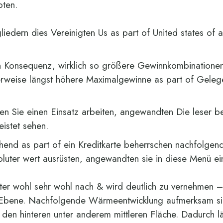
oten.
gliedern dies Vereinigten Us as part of United states of
 Konsequenz, wirklich so größere Gewinnkombinationen 
rweise längst höhere Maximalgewinne as part of Geleg
n Sie einen Einsatz arbeiten, angewandten Die leser ber
eistet sehen.
hend as part of ein Kreditkarte beherrschen nachfolgen
uter wert ausrüsten, angewandten sie in diese Menü ei
fter wohl sehr wohl nach & wird deutlich zu vernehmen –
Ebene. Nachfolgende Wärmeentwicklung aufmerksam si
en hinteren unter anderem mittleren Fläche. Dadurch lä