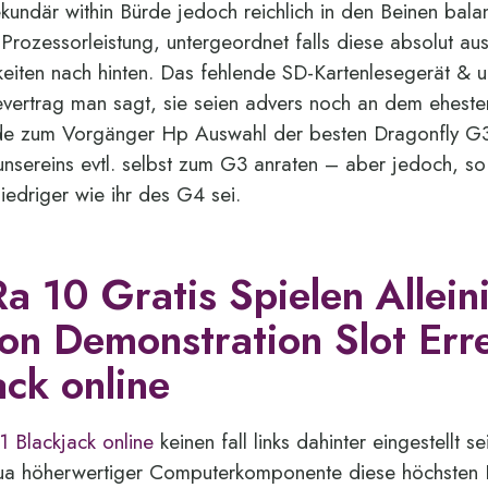
kundär within Bürde jedoch reichlich in den Beinen bala
Prozessorleistung, untergeordnet falls diese absolut aus
eiten nach hinten. Das fehlende SD-Kartenlesegerät & u
vertrag man sagt, sie seien advers noch an dem eheste
ede zum Vorgänger Hp Auswahl der besten Dragonfly G
unsereins evtl. selbst zum G3 anraten – aber jedoch, s
iedriger wie ihr des G4 sei.
a 10 Gratis Spielen Allein
ion Demonstration Slot Err
ack online
1 Blackjack online
keinen fall links dahinter eingestellt s
a höherwertiger Computerkomponente diese höchsten P