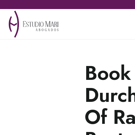
Book
Durc
Of Ra