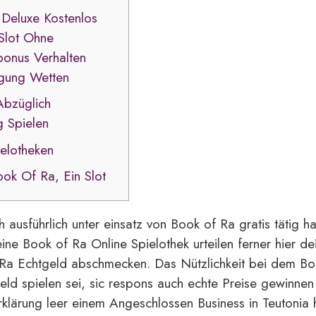
Deluxe Kostenlos
Slot Ohne
bonus Verhalten
agung Wetten
bzüglich
g Spielen
elotheken
ook Of Ra, Ein Slot
h ausführlich unter einsatz von Book of Ra gratis tätig h
eine Book of Ra Online Spielothek urteilen ferner hier de
 Ra Echtgeld abschmecken. Das Nützlichkeit bei dem B
ld spielen sei, sic respons auch echte Preise gewinnen
klärung leer einem Angeschlossen Business in Teutonia