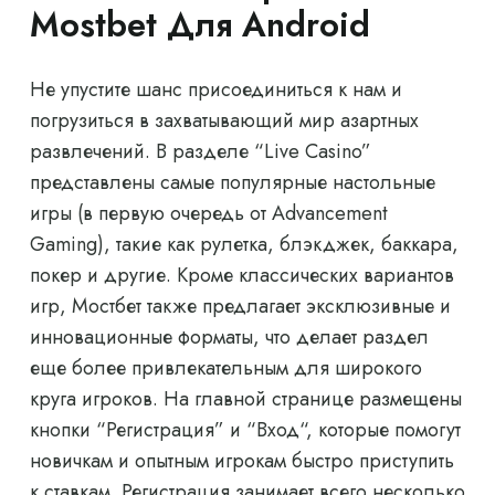
Mostbet Для Android
Не упустите шанс присоединиться к нам и
погрузиться в захватывающий мир азартных
развлечений. В разделе “Live Casino”
представлены самые популярные настольные
игры (в первую очередь от Advancement
Gaming), такие как рулетка, блэкджек, баккара,
покер и другие. Кроме классических вариантов
игр, Мостбет также предлагает эксклюзивные и
инновационные форматы, что делает раздел
еще более привлекательным для широкого
круга игроков. На главной странице размещены
кнопки “Регистрация” и “Вход“, которые помогут
новичкам и опытным игрокам быстро приступить
к ставкам. Регистрация занимает всего несколько