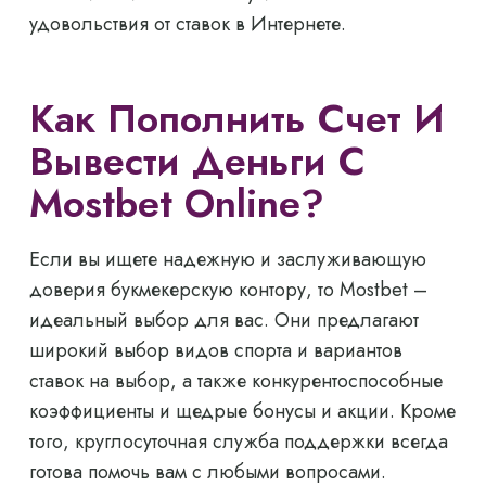
удовольствия от ставок в Интернете.
Как Пополнить Счет И
Вывести Деньги С
Mostbet Online?
Если вы ищете надежную и заслуживающую
доверия букмекерскую контору, то Mostbet –
идеальный выбор для вас. Они предлагают
широкий выбор видов спорта и вариантов
ставок на выбор, а также конкурентоспособные
коэффициенты и щедрые бонусы и акции. Кроме
того, круглосуточная служба поддержки всегда
готова помочь вам с любыми вопросами.