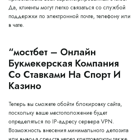
Да, клиенты могут легко связаться со службой
поддержки по электронной почте, телефону или
в чате.
“мостбет – Онлайн
Букмекерская Компания
Со Ставками На Спорт И
Казино
Теперь вы сможете обойти блокировку сайта,
поскольку ваше местоположение будет
определяться по IP-адресу сервера VPN.
Возможность внесения минимального депозита
или вывода средств через криптовалюты также