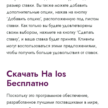
размер ставки. Вы также можете добавить
дополнительные опции, нажав на кнопку
‘Добавить опцию’, расположенную под листом
ставки. Как только вы будете удовлетворены
своим выбором, нажмите на кнопку ‘Сделать
ставку’, и ваша ставка будет принята. Клиенты
могут воспользоваться этими предложениями,
чтобы получить больше удовольствия от ставок.
Скачать На Ios
Бесплатно
Поскольку это программное обеспечение,
разработанное лучшими поставщиками в мире,