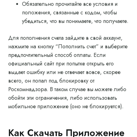
Обязательно прочитайте все условия и
положения, связанные с кодом, чтобы
убедиться, что вы понимаете, что получаете.
Для пополнения счета зайдите в свой аккаунт,
нажмите на кнопку “Пополнить счет” и выберите
предпочтительный способ оплаты. Если
официальный сайт при попытке открыть его
выдает ошибку или не отвечает вовсе, скорее
всего, он попал под блокировку от
Роскомнадзора. В таком случае вы можете либо
обойти эти ограничения, либо использовать
мобильное приложение (оно не блокируется).
Как Скачать Приложение