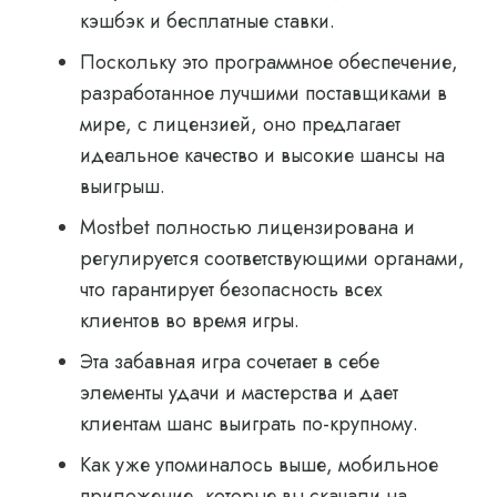
кэшбэк и бесплатные ставки.
Поскольку это программное обеспечение,
разработанное лучшими поставщиками в
мире, с лицензией, оно предлагает
идеальное качество и высокие шансы на
выигрыш.
Mostbet полностью лицензирована и
регулируется соответствующими органами,
что гарантирует безопасность всех
клиентов во время игры.
Эта забавная игра сочетает в себе
элементы удачи и мастерства и дает
клиентам шанс выиграть по-крупному.
Как уже упоминалось выше, мобильное
приложение, которые вы скачали на