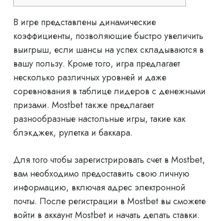
В игре представлены динамические
коэффициенты, позволяющие быстро увеличить
выигрыш, если шансы на успех складываются в
вашу пользу. Кроме того, игра предлагает
несколько различных уровней и даже
соревнования в таблице лидеров с денежными
призами. Mostbet также предлагает
разнообразные настольные игры, такие как
блэкджек, рулетка и баккара.
Для того чтобы зарегистрировать счет в Mostbet,
вам необходимо предоставить свою личную
информацию, включая адрес электронной
почты. После регистрации в Mostbet вы сможете
войти в аккаунт Mostbet и начать делать ставки.