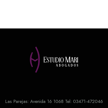
Las Parejas: Avenida 16 1068 Tel: 03471-472046