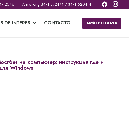
 47-2046
Armstrong 3471-572474 / 3471-620414
KS DE INTERÉS
CONTACTO
INMOBILIARIA
остбет на компьютер: инструкция где и
 для Windows