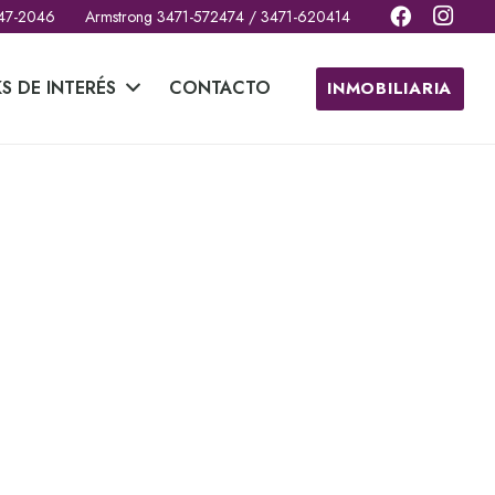
 47-2046
Armstrong 3471-572474 / 3471-620414
KS DE INTERÉS
CONTACTO
INMOBILIARIA