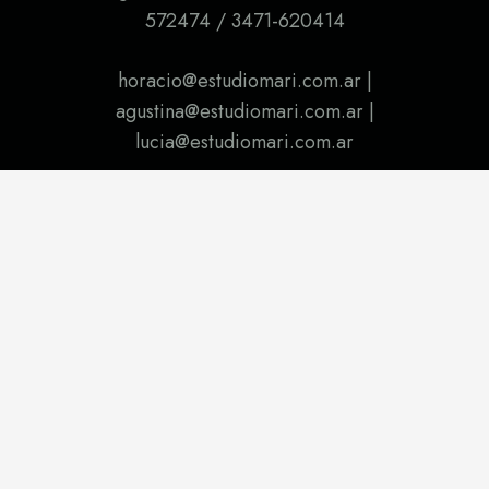
572474 / 3471-620414
horacio@estudiomari.com.ar |
agustina@estudiomari.com.ar |
lucia@estudiomari.com.ar