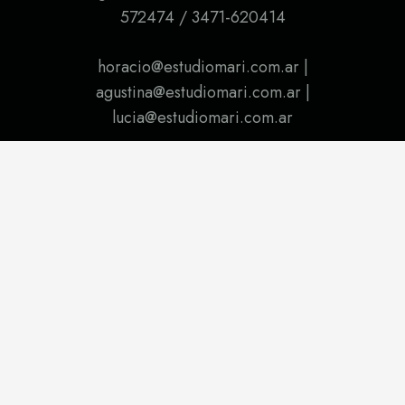
572474 / 3471-620414
horacio@estudiomari.com.ar |
agustina@estudiomari.com.ar |
lucia@estudiomari.com.ar