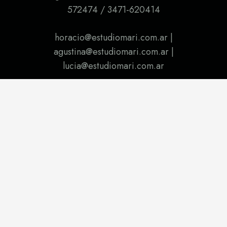
572474 / 3471-620414
horacio@estudiomari.com.ar |
agustina@estudiomari.com.ar |
lucia@estudiomari.com.ar