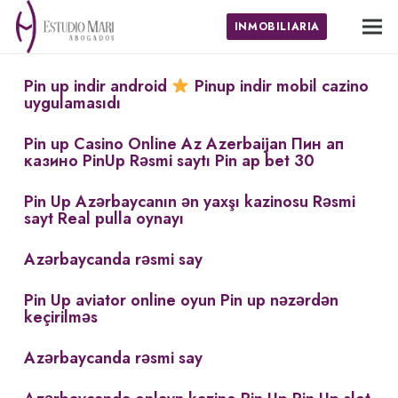
INMOBILIARIA
Pin up indir android
Pinup indir mobil cazino
uygulamasıdı
Pin up Casino Online Az Azerbaijan Пин ап
казино PinUp Rəsmi saytı Pin ap bet 30
Pin Up Azərbaycanın ən yaxşı kazinosu Rəsmi
sayt Real pulla oynayı
Azərbaycanda rəsmi say
Pin Up aviator️ online oyun Pin up nəzərdən
keçirilməs
Azərbaycanda rəsmi say