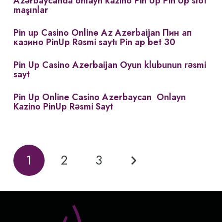
Azərbaycanda onlayn kazino Pin Up Pin Up slot
maşınlar
Pin up Casino Online Az Azerbaijan Пин ап
казино PinUp Rəsmi saytı Pin ap bet 30
Pin Up Casino Azerbaijan Oyun klubunun rəsmi
sayt
Pin Up Online Casino Azerbaycan ️ Onlayn
Kazino PinUp Rəsmi Sayt
1
2
3