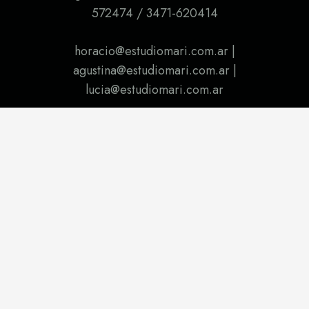
572474 / 3471-620414
horacio@estudiomari.com.ar |
agustina@estudiomari.com.ar |
lucia@estudiomari.com.ar