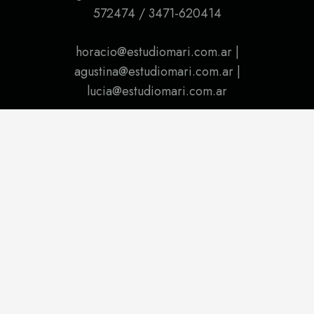
572474 / 3471-620414
horacio@estudiomari.com.ar |
agustina@estudiomari.com.ar |
lucia@estudiomari.com.ar