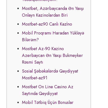
Mostbet, Azərbaycanda Ən Yaxşı
Onlayn Kazinolardan Biri
Mostbet-az90 Canlı Kazi̇no
Mobil Proqramı Haradan Yükləyə
Bilərəm?
Mostbet Az-90 Kazino
Azerbaycan Ən Yaxşı Bukmeyker
Rəsmi Saytı
Sosial Şəbəkələrdə Qeydiyyat
Mostbet-az91
Mostbet On Line Casino Az
Saytında Qeydiyyat
Mobil Tətbiq Üçün Bonuslar