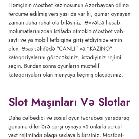
Həmçinin Mostbet kazinosunun Azərbaycan dilinə
tərcümə edilmiş versiyası da var ki, qumar oynayan
zaman daha rahat ola biləsiniz. Əvvəlcə hesab
məlumatlarınızdan istifadə etməklə Mostbet veb-
saytı və ya mobil tətbiqinə giriş etdiyinizə əmin
olun. Əsas səhifədə “CANLI” və “KAZİNO”
kateqoriyalarını görəcəksiniz, istədiyiniz rejimi
seçin. Bundan sonra oyunların müxtəlif
kateqoriyaları olan menyuya keçmiş olacaqsınız.
Slot Maşınları Və Slotlar
Daha cəlbedici və sosial oyun təcrübəsi yaradaraq
genuine dilerlərə qarşı oynaya və onlarla actual
vaxt rejimində əlaqə saxlaya bilərsiniz. Mostbet-