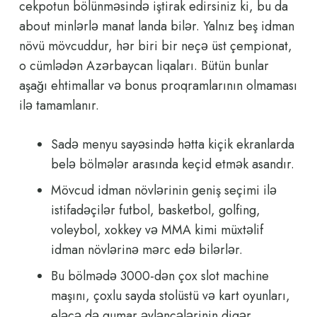
cekpotun bölünməsində iştirak edirsiniz ki, bu da
about minlərlə manat landa bilər. Yalnız beş idman
növü mövcuddur, hər biri bir neçə üst çempionat,
o cümlədən Azərbaycan liqaları. Bütün bunlar
aşağı ehtimallar və bonus proqramlarının olmaması
ilə tamamlanır.
Sadə menyu sayəsində hətta kiçik ekranlarda
belə bölmələr arasında keçid etmək asandır.
Mövcud idman növlərinin geniş seçimi ilə
istifadəçilər futbol, basketbol, golfing,
voleybol, xokkey və MMA kimi müxtəlif
idman növlərinə mərc edə bilərlər.
Bu bölmədə 3000-dən çox slot machine
maşını, çoxlu sayda stolüstü və kart oyunları,
eləcə də qumar əyləncələrinin digər