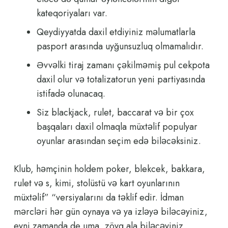
kateqoriyaları var.
Qeydiyyatda daxil etdiyiniz məlumatlarla
pasport arasında uyğunsuzluq olmamalıdır.
Əvvəlki tiraj zamanı çəkilməmiş pul cekpota
daxil olur və totalizatorun yeni partiyasında
istifadə olunacaq.
Siz blackjack, rulet, baccarat və bir çox
başqaları daxil olmaqla müxtəlif populyar
oyunlar arasından seçim edə biləcəksiniz.
Klub, həmçinin holdem poker, blekcek, bakkara,
rulet və s, kimi, stolüstü və kart oyunlarının
müxtəlif” “versiyalarını da təklif edir. İdman
mərcləri hər gün oynaya və ya izləyə biləcəyiniz,
eyni zamanda de uma, zövq ala biləcəyiniz