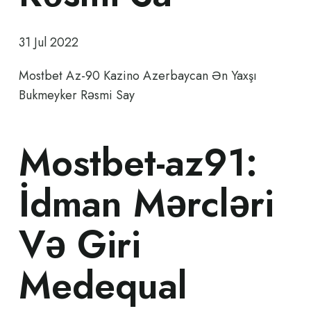
31 Jul 2022
Mostbet Az-90 Kazino Azerbaycan Ən Yaxşı
Bukmeyker Rəsmi Say
Mostbet-az91:
İdman Mərcləri
Və Giri
Medequal