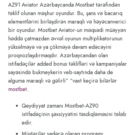
AZ91 Aviator Azərbaycanda Mostbet tərəfindən
təklif olunan məşhur oyundur. Bu, şans və bacarıq
elementlərini birləşdirən maraqlı və həyəcanverici
bir oyundur. Mostbet Aviator-un məqsədi müəyyən
həddə çatmazdan əvvəl oyunun multiplikatorunun
yüksəlməyə və ya çökməyə davam edəcəyini
proqnozlaşdırmaqdır. Azərbaycandan olan
istifadəçilər added bonus təklifləri və kampaniyalar
sayəsində bukmeykerin veb-saytında daha de
alguma maraqlı və gəlirli” “vaxt keçirə bilərlər
mostbet
.
Qeydiyyat zamanı Mostbet-AZ90
istifadəçinin şəxsiyyətini təsdiqləməsini tələb
edir.
Müştərilər sadəcə olaraq proqramı