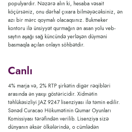
populyardır. Nəzərə alın ki, hesaba vəsait
köçürsəniz, onu dərhal çıxara bilməyəcəksiniz, ən
azı bir mərc qoymalı olacaqsınız. Bukmeker
kontoru ilə ünsiyyət qurmağın ən asan yolu veb-
saytın aşağı sağ küncündə yerləşən düyməni
basmaqla açılan onlayn söhbətdir.
Canlı
4% marja və, 2% RTP şirkətin digər rəqibləri
arasında ən yaxşı göstəricidir. Xidmətin
təhlükəsizliyi JAZ 9247 lisenziyası ilə təmin edilir.
Sənəd Curacao Hökumətinin Qumar Oyunları
Komissiyası tərəfindən verilib. Lisenziya sizə
dünyanın əksər ölkələrində, o cümlədən