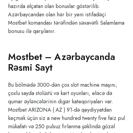
hazırda əlçatan olan bonuslar göstərilib.
Azərbaycandan olan hər bir yeni istifadəçi
Mostbet komandası tərəfindən səxavətli Salamlama
bonusu ilə qarşılanır.
Mostbet – Azərbaycanda
Rəsmi Sayt
Bu bölmədə 3000-dən çox slot machine maşını,
çoxlu sayda stolüstü və kart oyunları, eləcə də
qumar əyləncələrinin digər kateqoriyaları var.
Mostbet ARIZONA ( AZ ) 91-də qeydiyyatdan
keçmək üçün siz a new hundred twenty five faiz pul
mükafatı və 250 pulsuz fırlanma şəklində gözəl