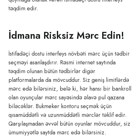
təqdim edir.
İdmana Risksiz Mərc Edin!
İstifadəçi dostu interfeys növbəti mərc üçün tədbir
seçməyi asanlaşdırır. Rəsmi internet saytında
təqdim olunan bütün tədbirlər digər
platformalarda da mövcuddur. Siz geniş limitlərdə
mərc edə bilərsiniz, belə ki, hər hansı bir bankroll
olan oyunçular mərc sayəsində əlavə pul qazana
biləcəklər. Bukmeker kontoru seçmək üçün
qısamüddətli və uzunmüddətli mərclər təklif edir.
Qarşılaşmadan əvvəl bütün oyunlar mövcuddur, siz
ümumiyyətlə saytda mərc edə bilərsiniz.