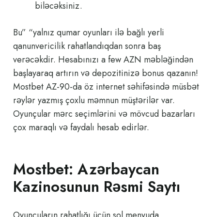
biləcəksiniz.
Bu” “yalnız qumar oyunları ilə bağlı yerli
qanunvericilik rahatlandıqdan sonra baş
verəcəkdir. Hesabınızı a few AZN məbləğindən
başlayaraq artırın və depozitinizə bonus qazanın!
Mostbet AZ-90-da öz internet səhifəsində müsbət
rəylər yazmış çoxlu məmnun müştərilər var.
Oyunçular mərc seçimlərini və mövcud bazarları
çox maraqlı və faydalı hesab edirlər.
Mostbet: Azərbaycan
Kazinosunun Rəsmi Saytı
Oyunçuların rahatlığı üçün sol menyuda