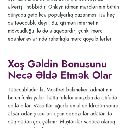
əlverişli hobbidir. Onlayn idman mərclərinin bütün
dünyada getdikcə populyarlıq qazanması isə heç
də təəccüblü deyil. Bu, qismən internetin
mövcudluğu ilə də əlaqədardır, çünki mərc
edənlər evlərində rahatlıqla mərc qoya bilərlər.
Xoş Gəldin Bonusunu
Necə Əldə Etmək Olar
Təəccüblüdür ki, Mostbet bukmeker xidmətinin
bütün funksiyaları hətta telefonunuzdan da istifadə
edilə bilər. Vəsaitlər uğurla emal edildikdən sonra,
əksər ödəniş üsulları üçün depozitlər adətən 15
dəqiqədən çox çəkmir. Müştərilər sadəcə olaraq