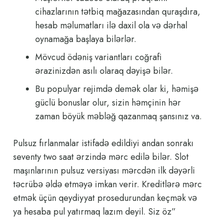
cihazlarının tətbiq mağazasından quraşdıra,
hesab məlumatları ilə daxil ola və dərhal
oynamağa başlaya bilərlər.
Mövcud ödəniş variantları coğrafi
ərazinizdən asılı olaraq dəyişə bilər.
Bu populyar rejimdə demək olar ki, həmişə
güclü bonuslar olur, sizin həmçinin hər
zaman böyük məbləğ qazanmaq şansınız va.
Pulsuz fırlanmalar istifadə edildiyi andan sonrakı
seventy two saat ərzində mərc edilə bilər. Slot
maşınlarının pulsuz versiyası mərcdən ilk dəyərli
təcrübə əldə etməyə imkan verir. Kreditlərə mərc
etmək üçün qeydiyyat prosedurundan keçmək və
ya hesaba pul yatırmaq lazım deyil. Siz öz”