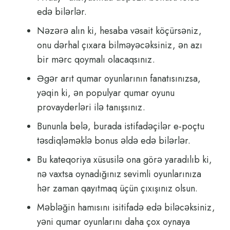
edə bilərlər.
Nəzərə alın ki, hesaba vəsait köçürsəniz,
onu dərhal çıxara bilməyəcəksiniz, ən azı
bir mərc qoymalı olacaqsınız.
Əgər arıt qumar oyunlarının fanatısınızsa,
yəqin ki, ən populyar qumar oyunu
provayderləri ilə tanışsınız.
Bununla belə, burada istifadəçilər e-poçtu
təsdiqləməklə bonus əldə edə bilərlər.
Bu kateqoriya xüsusilə ona görə yaradılıb ki,
nə vaxtsa oynadığınız sevimli oyunlarınıza
hər zaman qayıtmaq üçün çıxışınız olsun.
Məbləğin hamısını isitifadə edə biləcəksiniz,
yəni qumar oyunlarını daha çox oynaya