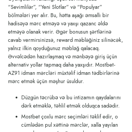
“Sevimlilər”, “Yeni Slotlar” və “Populyar”
bölmələri yer alır. Bu, hətta aşağı əmsallı bir
hadisəyə mərc etməyə və yaxşı qazanc əldə
etməyə olanak verir. Əgər bonusun şərtlərinə
cavab vermirsinizsə, reward məbləğiniz silinəcək,
yalnız ilkin qoyduğunuz məbləğ qalacaq.
Əvvəlcədən hazırlaşmaq və mənbəyə giriş üçün
alternativ yollar tapmaq daha yaxşıdır. Mostbet-
AZ91 idman mərcləri müxtəlif idman tədbirlərinə
mərc etmək üçün məşhur üsuldur.
Düzgün təcrübə və bu intizamın qaydalarını
dərk etməklə, təhlil etmək olduqca sadədir.
Mostbet çoxlu mərc seçimləri təklif edir, o
cümlədən pul xəttinə mərclər, xalla yayılan