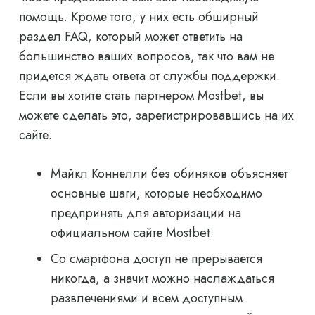
помощь. Кроме того, у них есть обширный
раздел FAQ, который может ответить на
большинство ваших вопросов, так что вам не
придется ждать ответа от службы поддержки.
Если вы хотите стать партнером Mostbet, вы
можете сделать это, зарегистрировавшись на их
сайте.
Майкл Коннелли без обиняков объясняет
основные шаги, которые необходимо
предпринять для авторизации на
официальном сайте Mostbet.
Со смартфона доступ не прерывается
никогда, а значит можно наслаждаться
развлечениями и всем доступным