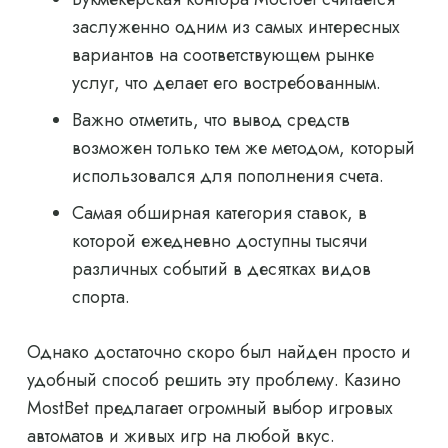
заслуженно одним из самых интересных
вариантов на соответствующем рынке
услуг, что делает его востребованным.
Важно отметить, что вывод средств
возможен только тем же методом, который
использовался для пополнения счета.
Самая обширная категория ставок, в
которой ежедневно доступны тысячи
различных событий в десятках видов
спорта.
Однако достаточно скоро был найден просто и
удобный способ решить эту проблему. Казино
MostBet предлагает огромный выбор игровых
автоматов и живых игр на любой вкус.