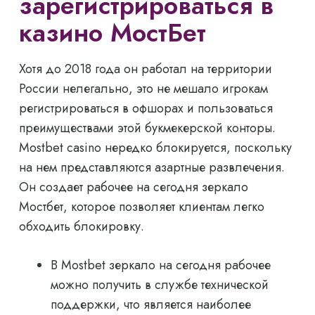
зарегистрироваться в
казино МостБет
Хотя до 2018 года он работал на территории
России нелегально, это не мешало игрокам
регистрироваться в офшорах и пользоваться
преимуществами этой букмекерской конторы.
Mostbet casino нередко блокируется, поскольку
на нем представляются азартные развлечения.
Он создает рабочее на сегодня зеркало
Мостбет, которое позволяет клиентам легко
обходить блокировку.
В Mostbet зеркало на сегодня рабочее
можно получить в службе технической
поддержки, что является наиболее