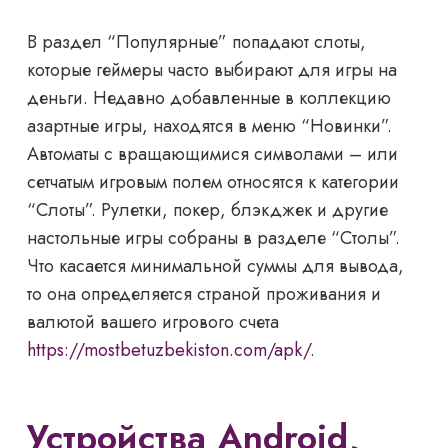
В раздел “Популярные” попадают слоты,
которые геймеры часто выбирают для игры на
деньги. Недавно добавленные в коллекцию
азартные игры, находятся в меню “Новинки”.
Автоматы с вращающимися символами – или
сетчатым игровым полем относятся к категории
“Слоты”. Рулетки, покер, блэкджек и другие
настольные игры собраны в разделе “Столы”.
Что касается минимальной суммы для вывода,
то она определяется страной проживания и
валютой вашего игрового счета
https://mostbetuzbekiston.com/apk/
.
Устройства Android,