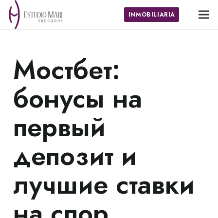
INMOBILIARIA
Мостбет:
бонусы на
первый
депозит и
лучшие ставки
на спор