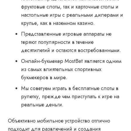
фруктовые слоты, так и карточные столы и
настольные игры с реальными дилерами и
крупье, как в наземном казино.
Представленные игровые аппараты не
теряют популярности в течение
десятилетий и остаются востребованными.
Онлайн-букмекер MostBet является одним
из самых влиятельных спортивных
букмекеров в мире.
Мы советуем играть в бесплатные слоты в
рулетку, прежде чем приступать к игре на
реальные деньги.
Объективно мобильное устройство отлично
подходит для развлечений и создания