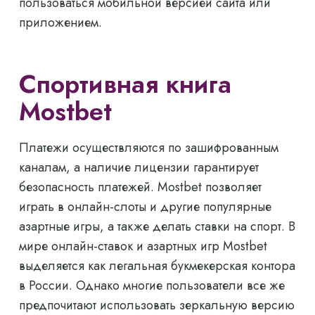
пользоваться мобильной версией сайта или
приложением.
Спортивная книга
Mostbet
Платежи осуществляются по зашифрованным
каналам, а наличие лицензии гарантирует
безопасность платежей. Mostbet позволяет
играть в онлайн-слоты и другие популярные
азартные игры, а также делать ставки на спорт. В
мире онлайн-ставок и азартных игр Mostbet
выделяется как легальная букмекерская контора
в России. Однако многие пользователи все же
предпочитают использовать зеркальную версию