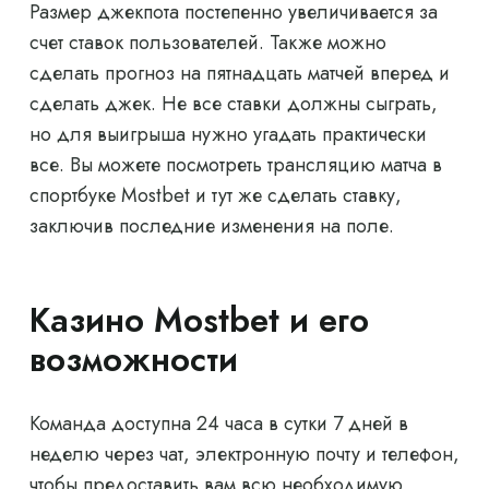
Размер джекпота постепенно увеличивается за
счет ставок пользователей. Также можно
сделать прогноз на пятнадцать матчей вперед и
сделать джек. Не все ставки должны сыграть,
но для выигрыша нужно угадать практически
все. Вы можете посмотреть трансляцию матча в
спортбуке Mostbet и тут же сделать ставку,
заключив последние изменения на поле.
Казино Mostbet и его
возможности
Команда доступна 24 часа в сутки 7 дней в
неделю через чат, электронную почту и телефон,
чтобы предоставить вам всю необходимую