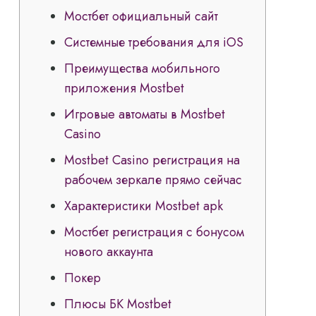
Мостбет официальный сайт
Системные требования для iOS
Преимущества мобильного
приложения Mostbet
Игpoвыe aвтoмaты в Mostbet
Casino
Mostbet Casino регистрация на
рабочем зеркале прямо сейчас
Характеристики Mostbet apk
Мостбет регистрация с бонусом
нового аккаунта
Покер
Плюсы БК Mostbet