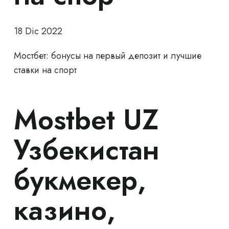
18 Dic 2022
Мостбет: бонусы на первый депозит и лучшие
ставки на спорт
Mostbet UZ
Узбекистан
букмекер,
казино,