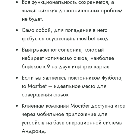
Вся функциональность сохраняется, а
значит никаких дополнительных проблем
не будет.
Само собой, для попадания в него
требуется осуществить mostbet вход.
Выигрывает тот соперник, который
набирает количество очков, наиболее
близкое к 9 на двух или трех картах.
Если вы являетесь поклонником футбола,
то Mostbet – идеальное место для
совершения ставок.
Клиентам компании Мостбет доступна игра
через мобильное приложение для
устройств на базе операционной системы
Андроид.