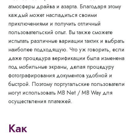
атмосферы драйва и азарта. Благодаря этому
каждый может насладиться своими
приключениями и получить отличный
пользовательский опыт. Вы также сможете
испытать различные вариации тактик и выбрать
наиболее подходящую. Что уж говорить, если
даже процедура верификации была изменена
под мобильные экраны, делая процедуру
фотографирования документов удобной и
быстрой. Поэтому португальские пользователи
могут использовать MB Net / MB Way для
осуществления платежей.
Как