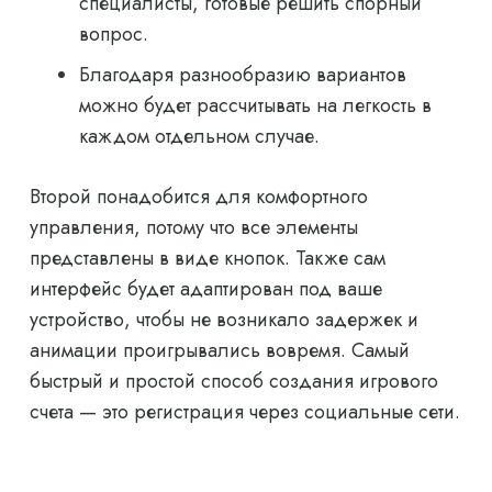
специалисты, готовые решить спорный
вопрос.
Благодаря разнообразию вариантов
можно будет рассчитывать на легкость в
каждом отдельном случае.
Второй понадобится для комфортного
управления, потому что все элементы
представлены в виде кнопок. Также сам
интерфейс будет адаптирован под ваше
устройство, чтобы не возникало задержек и
анимации проигрывались вовремя. Самый
быстрый и простой способ создания игрового
счета — это регистрация через социальные сети.