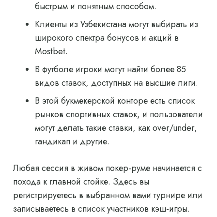
быстрым и понятным способом.
Клиенты из Узбекистана могут выбирать из
широкого спектра бонусов и акций в
Mostbet.
В футболе игроки могут найти более 85
видов ставок, доступных на высшие лиги.
В этой букмекерской конторе есть список
рынков спортивных ставок, и пользователи
могут делать такие ставки, как over/under,
гандикап и другие.
Любая сессия в живом покер-руме начинается с
похода к главной стойке. Здесь вы
регистрируетесь в выбранном вами турнире или
записываетесь в список участников кэш-игры.