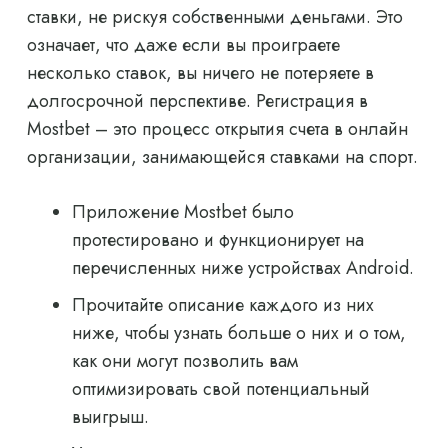
ставки, не рискуя собственными деньгами. Это
означает, что даже если вы проиграете
несколько ставок, вы ничего не потеряете в
долгосрочной перспективе. Регистрация в
Mostbet – это процесс открытия счета в онлайн
организации, занимающейся ставками на спорт.
Приложение Mostbet было
протестировано и функционирует на
перечисленных ниже устройствах Android.
Прочитайте описание каждого из них
ниже, чтобы узнать больше о них и о том,
как они могут позволить вам
оптимизировать свой потенциальный
выигрыш.