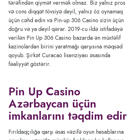
tərəfindən qiymət vermək olmaz. Biz yalnız pros
və cons diqqət tövsiyə deyil, yalnız öz oynamaq
üçün cəhd edin və Pin-up 306 Casino sizin üçün
doğru və ya deyil qərar. 2019-cu ildə istifadəyə
verilən Pin Up 306 Casino bazarda ən müxtəlif
kazinolardan birini yaratmağı qarşısına məqsəd
qoyub. Şirkət Curacao lisenziyası əsasında
fəaliyyət göstərir.
Pin Up Casino
Azərbaycan üçün
imkanlarını təqdim edir
Fırıldaqçılığa qarşı əsas vəzifə oyun hesablarına