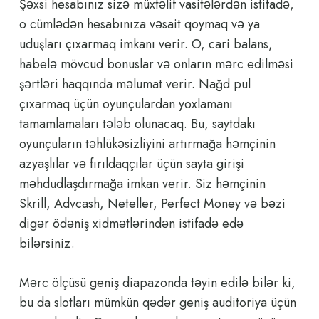
Şəxsi hesabınız sizə müxtəlif vasitələrdən istifadə,
o cümlədən hesabınıza vəsait qoymaq və ya
uduşları çıxarmaq imkanı verir. O, cari balans,
habelə mövcud bonuslar və onların mərc edilməsi
şərtləri haqqında məlumat verir. Nağd pul
çıxarmaq üçün oyunçulardan yoxlamanı
tamamlamaları tələb olunacaq. Bu, saytdakı
oyunçuların təhlükəsizliyini artırmağa həmçinin
azyaşlılar və fırıldaqçılar üçün sayta girişi
məhdudlaşdırmağa imkan verir. Siz həmçinin
Skrill, Advcash, Neteller, Perfect Money və bəzi
digər ödəniş xidmətlərindən istifadə edə
bilərsiniz.
Mərc ölçüsü geniş diapazonda təyin edilə bilər ki,
bu da slotları mümkün qədər geniş auditoriya üçün