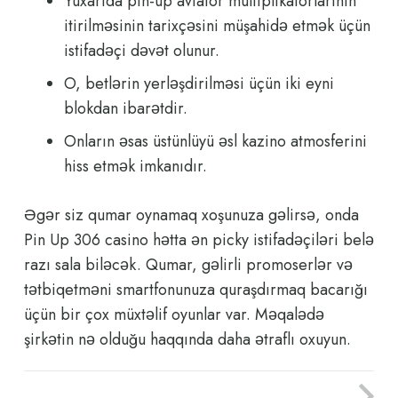
Yuxarıda pin-up aviator multiplikatorlarının
itirilməsinin tarixçəsini müşahidə etmək üçün
istifadəçi dəvət olunur.
O, betlərin yerləşdirilməsi üçün iki eyni
blokdan ibarətdir.
Onların əsas üstünlüyü əsl kazino atmosferini
hiss etmək imkanıdır.
Əgər siz qumar oynamaq xoşunuza gəlirsə, onda
Pin Up 306 casino hətta ən picky istifadəçiləri belə
razı sala biləcək. Qumar, gəlirli promoserlər və
tətbiqetməni smartfonunuza quraşdırmaq bacarığı
üçün bir çox müxtəlif oyunlar var. Məqalədə
şirkətin nə olduğu haqqında daha ətraflı oxuyun.