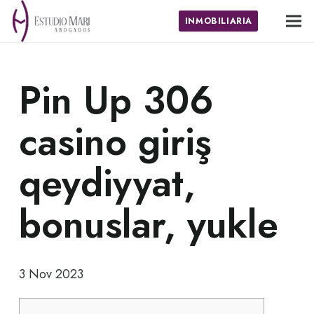
INMOBILIARIA
Pin Up 306
casino giriş
qeydiyyat,
bonuslar, yukle
3 Nov 2023