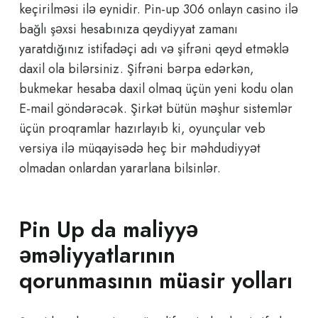
keçirilməsi ilə eynidir. Pin-up 306 onlayn casino ilə
bağlı şəxsi hesabınıza qeydiyyat zamanı
yaratdığınız istifadəçi adı və şifrəni qeyd etməklə
daxil ola bilərsiniz. Şifrəni bərpa edərkən,
bukmekar hesaba daxil olmaq üçün yeni kodu olan
E-mail göndərəcək. Şirkət bütün məşhur sistemlər
üçün proqramlar hazırlayıb ki, oyunçular veb
versiya ilə müqayisədə heç bir məhdudiyyət
olmadan onlardan yararlana bilsinlər.
Pin Up da maliyyə
əməliyyatlarının
qorunmasının müasir yolları