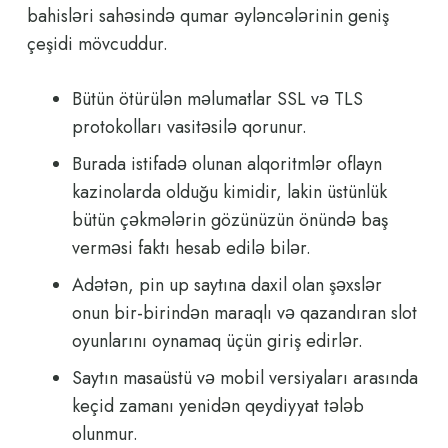
bahisləri sahəsində qumar əyləncələrinin geniş
çeşidi mövcuddur.
Bütün ötürülən məlumatlar SSL və TLS
protokolları vasitəsilə qorunur.
Burada istifadə olunan alqoritmlər oflayn
kazinolarda olduğu kimidir, lakin üstünlük
bütün çəkmələrin gözünüzün önündə baş
verməsi faktı hesab edilə bilər.
Adətən, pin up saytına daxil olan şəxslər
onun bir-birindən maraqlı və qazandıran slot
oyunlarını oynamaq üçün giriş edirlər.
Saytın masaüstü və mobil versiyaları arasında
keçid zamanı yenidən qeydiyyat tələb
olunmur.