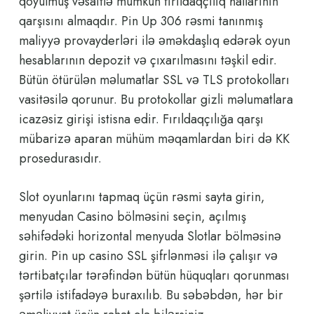
qoyulmuş vəsaitlə mümkün fırıldaqçılıq hallarının
qarşısını almaqdır. Pin Up 306 rəsmi tanınmış
maliyyə provayderləri ilə əməkdaşlıq edərək oyun
hesablarının depozit və çıxarılmasını təşkil edir.
Bütün ötürülən məlumatlar SSL və TLS protokolları
vasitəsilə qorunur. Bu protokollar gizli məlumatlara
icazəsiz girişi istisna edir. Fırıldaqçılığa qarşı
mübarizə aparan mühüm məqamlardan biri də KK
prosedurasıdır.
Slot oyunlarını tapmaq üçün rəsmi sayta girin,
menyudan Casino bölməsini seçin, açılmış
səhifədəki horizontal menyuda Slotlar bölməsinə
girin. Pin up casino SSL şifrlənməsi ilə çalışır və
tərtibatçılar tərəfindən bütün hüquqları qorunması
şərtilə istifadəyə buraxılıb. Bu səbəbdən, hər bir