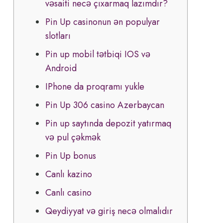
vəsaiti necə çıxarmaq lazımdır?
Pin Up casinonun ən populyar
slotları
Pin up mobil tətbiqi IOS və
Android
IPhone da proqramı yukle
Pin Up 306 casino Azerbaycan
Pin up saytında depozit yatırmaq
və pul çəkmək
Pin Up bonus
Canlı kazino
Canlı casino
Qeydiyyat və giriş necə olmalıdır