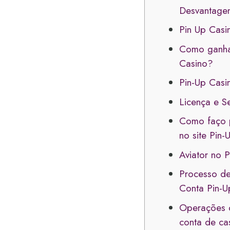
Desvantagen
Pin Up Casi
Como ganha
Casino?
Pin-Up Casi
Licença e S
Como faço 
no site Pin-
Aviator no P
Processo de
Conta Pin-U
Operações d
conta de ca