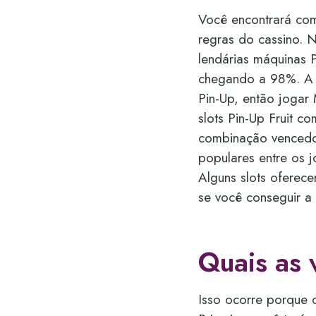
Você encontrará com
regras do cassino. 
lendárias máquinas 
chegando a 98%. A m
Pin-Up, então jogar 
slots Pin-Up Fruit 
combinação vencedo
populares entre os 
Alguns slots oferec
se você conseguir a
Quais as 
Isso ocorre porque o