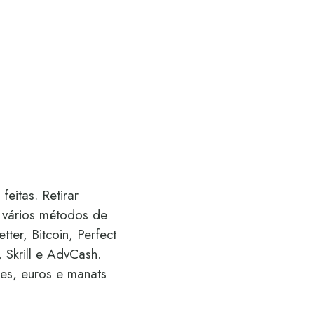
eitas. Retirar
 vários métodos de
er, Bitcoin, Perfect
Skrill e AdvCash.
res, euros e manats