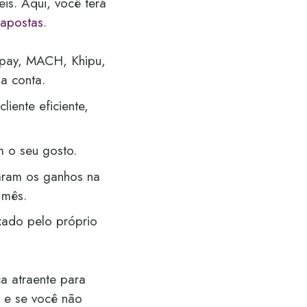
is. Aqui, você terá
 apostas
.
Webpay, MACH, Khipu,
a conta.
iente eficiente,
m o seu gosto.
garam os ganhos na
 mês.
xado pelo próprio
ça atraente para
, e se você não