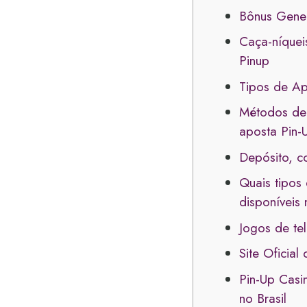
Bônus Gene
Caça-níqueis
Pinup
Tipos de Ap
Métodos de
aposta Pin-
Depósito, c
Quais tipos
disponíveis
Jogos de tel
Site Oficial
Pin-Up Casin
no Brasil