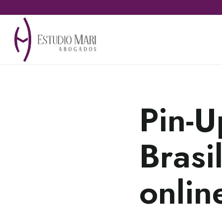
Pin-U
Brasi
onlin