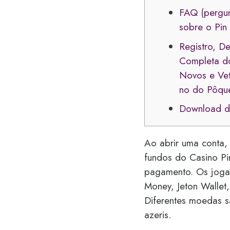
FAQ (pergun
sobre o Pin
Registro, De
Completa do
Novos e Ve
no do Pôqu
Download d
Ao abrir uma conta,
fundos do Casino Pi
pagamento. Os jogad
Money, Jeton Wallet
Diferentes moedas sã
azeris.