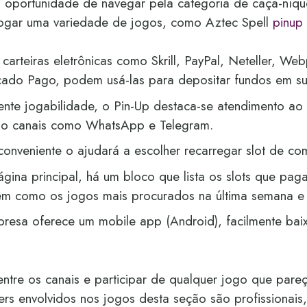
a oportunidade de navegar pela categoria de caça-níque
jogar uma variedade de jogos, como Aztec Spell
pinup
e carteiras eletrônicas como Skrill, PayPal, Neteller, 
ado Pago, podem usá-las para depositar fundos em su
nte jogabilidade, o Pin-Up destaca-se atendimento ao cl
ndo canais como WhatsApp e Telegram.
conveniente o ajudará a escolher recarregar slot de co
ina principal, há um bloco que lista os slots que pa
bem como os jogos mais procurados na última semana e
presa oferece um mobile app (Android), facilmente bai
ntre os canais e participar de qualquer jogo que pare
ers envolvidos nos jogos desta seção são profissionais