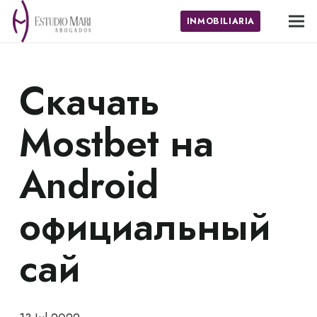
INMOBILIARIA
Скачать
Mostbet на
Android
официальный
сай