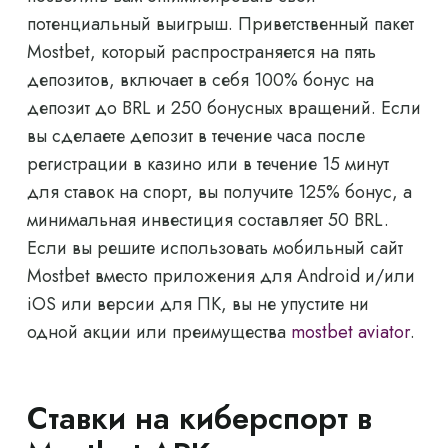
потенциальный выигрыш. Приветственный пакет
Mostbet, который распространяется на пять
депозитов, включает в себя 100% бонус на
депозит до BRL и 250 бонусных вращений. Если
вы сделаете депозит в течение часа после
регистрации в казино или в течение 15 минут
для ставок на спорт, вы получите 125% бонус, а
минимальная инвестиция составляет 50 BRL.
Если вы решите использовать мобильный сайт
Mostbet вместо приложения для Android и/или
iOS или версии для ПК, вы не упустите ни
одной акции или преимущества
mostbet aviator
.
Ставки на киберспорт в