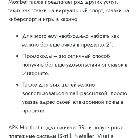
Mostbet также предлагает ряд других услуг,
таких как ставки на виртуальный спорт, ставки на
киберспорт и игры в казино.
Для этого ему необходимо набрать как
можно больше очков в пределах 21.
Промокоды – это отличный способ
получить больше удовольствия от ставок в
Интернете.
Также для этих целей можно
воспользоваться email-рассылкой, просто
указав адрес своей электронной почты в
профиле.
APK Mostbet поддерживает BRL и популярные
платежные системы (Skrill, Neteller, Visa) в