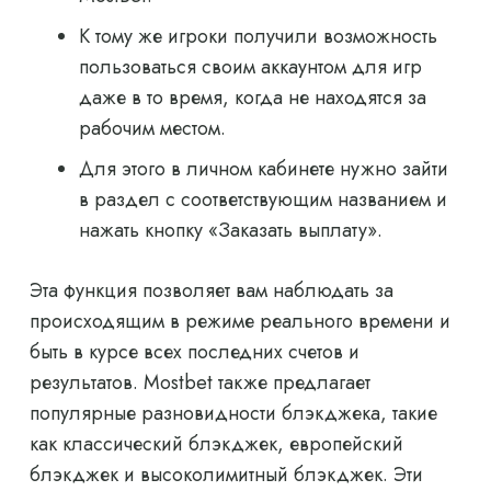
К тому же игроки получили возможность
пользоваться своим аккаунтом для игр
даже в то время, когда не находятся за
рабочим местом.
Для этого в личном кабинете нужно зайти
в раздел с соответствующим названием и
нажать кнопку «Заказать выплату».
Эта функция позволяет вам наблюдать за
происходящим в режиме реального времени и
быть в курсе всех последних счетов и
результатов. Mostbet также предлагает
популярные разновидности блэкджека, такие
как классический блэкджек, европейский
блэкджек и высоколимитный блэкджек. Эти