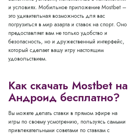
и условиях. Мобильное приложение Mostbet –
это удивительная возможность для вас
погрузиться в мир азарта и ставок на спорт. Оно
предоставляет вам не только удобство и
безопасность, но и дружественный интерфейс,
который сделает вашу игру настоящим
удовольствием.
Как скачать Mostbet на
Андроид бесплатно?
Вы можете делать ставки в прямом эфире на
игры по своему усмотрению, пользуясь самыми
привлекательными советами по ставкам с