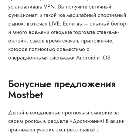
устанавливать VPN. Вы получите отличный
функционал и такой же масштабный спортивный
рынок, включая LIVE. Если вы – опытный беттор
и много времени отводите торговле ставками-
онлайн, самое время скачать приложение,
которое полностью совместимо с
операционными системами Android и iOS.
Бонусные предложения
Mostbet
Делайте ежедневные прогнозы и смотрите за
своим ростом в разделе «Достижения! В акции
принимают участие экспресс-ставки с