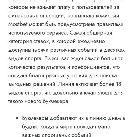
конторы не взимает плату с пользователей за
финансовые операции, но выплата комиссии
Mostbet может быть предусмотрена правилами
используемого сервиса. Самая обширная
категория ставок, в которой ежедневно
доступны тысячи различных событий в десятках
видов спорта. Здесь вас ждет самое большое
количество результатов и коэффициентов, что
создает благоприятные условия для поиска
выгодных решений. Линия включает более 18
видов спорта, что довольно впечатляюще для
такого нового букмекера.
Букмекеры добавляют их в линию днем в
будни, когда в мире проходит мало
важных спортивных событий.