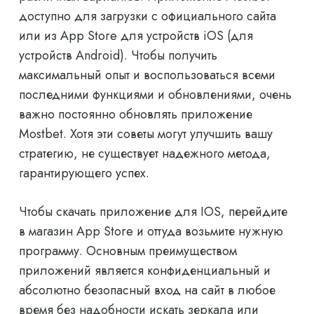
доступно для загрузки с официального сайта
или из App Store для устройств iOS (для
устройств Android). Чтобы получить
максимальный опыт и воспользоваться всеми
последними функциями и обновлениями, очень
важно постоянно обновлять приложение
Mostbet. Хотя эти советы могут улучшить вашу
стратегию, не существует надежного метода,
гарантирующего успех.
Чтобы скачать приложение для IOS, перейдите
в магазин App Store и оттуда возьмите нужную
программу. Основным преимуществом
приложений является конфиденциальный и
абсолютно безопасный вход на сайт в любое
время без надобности искать зеркала или