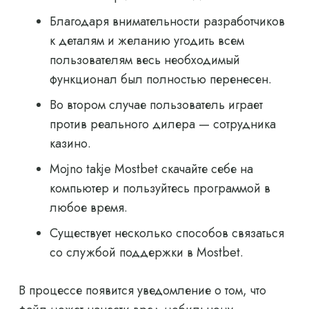
Благодаря внимательности разработчиков
к деталям и желанию угодить всем
пользователям весь необходимый
функционал был полностью перенесен.
Во втором случае пользователь играет
против реального дилера — сотрудника
казино.
Mojno takje Mostbet скачайте себе на
компьютер и пользуйтесь программой в
любое время.
Существует несколько способов связаться
со службой поддержки в Mostbet.
В процессе появится уведомление о том, что