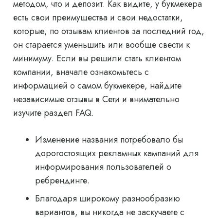
методом, что и депозит. Как видите, у букмекера
есть свои преимущества и свои недостатки,
которые, по отзывам клиентов за последний год,
он старается уменьшить или вообще свести к
минимуму. Если вы решили стать клиентом
компании, вначале ознакомьтесь с
информацией о самом букмекере, найдите
независимые отзывы в Сети и внимательно
изучите раздел FAQ.
Изменение названия потребовало бы
дорогостоящих рекламных кампаний для
информирования пользователей о
ребрендинге.
Благодаря широкому разнообразию
вариантов, вы никогда не заскучаете с