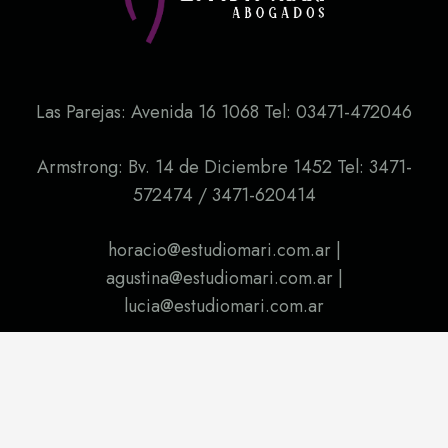
Las Parejas: Avenida 16 1068 Tel: 03471-472046
Armstrong: Bv. 14 de Diciembre 1452 Tel: 3471-
572474 / 3471-620414
horacio@estudiomari.com.ar |
agustina@estudiomari.com.ar |
lucia@estudiomari.com.ar