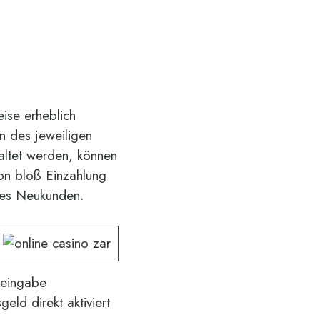
eise erheblich
en des jeweiligen
altet werden, können
ion bloß Einzahlung
des Neukunden.
eeingabe
eld direkt aktiviert