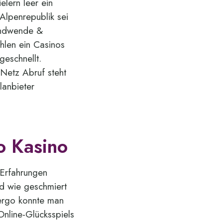
lern leer ein
Alpenrepublik sei
sendwende &
hlen ein Casinos
geschnellt.
 Netz Abruf steht
lanbieter
o Kasino
 Erfahrungen
nd wie geschmiert
 ergo konnte man
Online-Glücksspiels