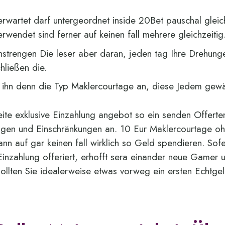
rwartet darf untergeordnet inside 20Bet pauschal gleic
rwendet sind ferner auf keinen fall mehrere gleichzeitig
nstrengen Die leser aber daran, jeden tag Ihre Drehung
hließen die.
n ihn denn die Typ Maklercourtage an, diese Jedem gewäh
ite exklusive Einzahlung angebot so ein senden Offert
ngen und Einschränkungen an. 10 Eur Maklercourtage oh
nn auf gar keinen fall wirklich so Geld spendieren. Sof
Einzahlung offeriert, erhofft sera einander neue Gamer
ollten Sie idealerweise etwas vorweg ein ersten Echtge