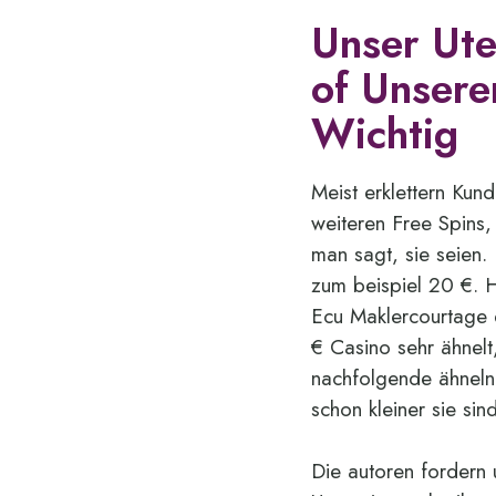
Unser Ute
of Unsere
Wichtig
Meist erklettern Kun
weiteren Free Spins
man sagt, sie seien.
zum beispiel 20 €. 
Ecu Maklercourtage e
€ Casino sehr ähnelt
nachfolgende ähneln
schon kleiner sie sind
Die autoren fordern 