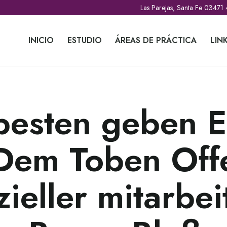
Las Parejas, Santa Fe 03471
INICIO
ESTUDIO
ÁREAS DE PRÁCTICA
LIN
esten geben E
Dem Toben Off
zieller mitarbei