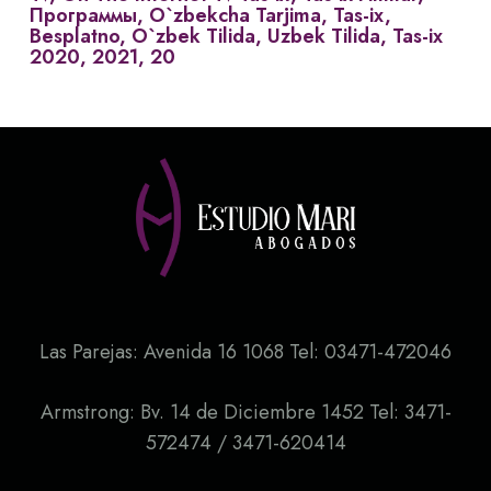
Программы, O`zbekcha Tarjima, Tas-ix,
Besplatno, O`zbek Tilida, Uzbek Tilida, Tas-ix
2020, 2021, 20
Las Parejas: Avenida 16 1068 Tel: 03471-472046
Armstrong: Bv. 14 de Diciembre 1452 Tel: 3471-
572474 / 3471-620414