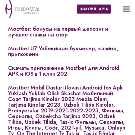
INMOBILIARIA
Мостбет: бонусы на первый депозит и
лучшие ставки на спор
Mostbet UZ Узбекистан букмекер, казино,
приложени
Скачать приложение Mostbet для Android
APK и iOS в 1 клик 202
Mostbet Mobil Dasturi Ilovasi Android Ios Apk
Yuklash Yuklab Olish Skachat Мобильный
Софт Tarjima Kinolar 2023 Media Olam,
Tarjima Kinolar 2023, Uzbek Tilida Kinolar,
Premyeralar 2019-2021-2022-2023, Фильмы,
Сериалы, Ozbekcha Tarjima 2023, Ozbek
Tilida, Uzbek Tilida, Tas-ix Фильмы, Сериалы,
Игры, Клипы, Софт, 2021-yil, Музыка, Onlayn
Tv, On The Internet Tv Tas-ix, Tas-ix Filmlar,